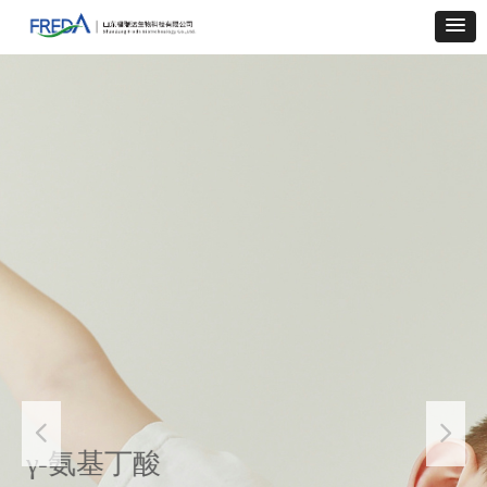
水溶性高分子聚合物
天然保湿成分
넳
넲