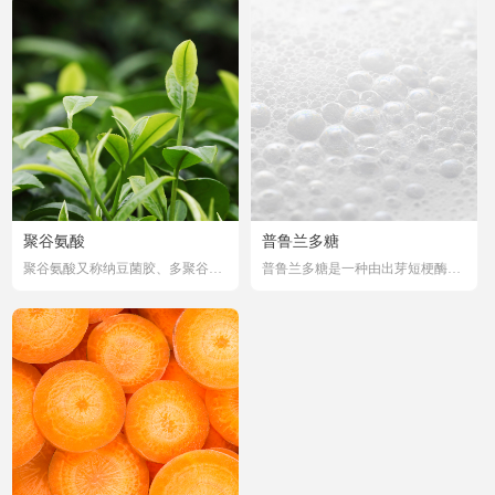
由福瑞达生物科技公司发明的国家
的种子、根茎和组织液中都含有γ-
专利技术，推出以安全健康、土壤
氨基丁酸；在动物体内，γ-氨基丁
改良、绿色环保、增产高效特色功
酸几乎只存在于神经组织中，其中
能性水溶肥。聚谷氨酸是由微生物
脑组织中的含量大约为 0.1-0.6mg/
发酵而成的生态助剂，是一种全水
克组织，免疫学研究表明其浓度最
溶、环境友好型，在植物中完全降
高区域为大脑中黑质。 Y-氨基丁酸
解无残留低分子的制剂。
既不是农药，也不是植物生长调节
剂，更不是传统肥料，而是一款绿
色安全高效的生物刺激素， 更是一
款具有明确机理的细胞信号诱导
剂。
聚谷氨酸
普鲁兰多糖
聚谷氨酸又称纳豆菌胶、多聚谷氨
普鲁兰多糖是一种由出芽短梗酶霉
酸，是一种水溶性，生物降解，不
发酵所产生的类似葡聚糖、黄原胶
含毒性，使用微生物发酵法制得的
的胞外水溶性粘质多糖，它是 1938
生物高分子。 γ-PGA 聚谷氨酸是一
年由R.Bauer 发现的一-种特殊的微
种有粘性的物质，在“纳豆”一发酵
生物多糖。普鲁兰多糖的成膜性、
豆中被首次发现。 Y-PGA 聚谷氨
阻气性、可塑性、粘性均较强，并
酸是一种特殊阴的离子自然聚合
且具有易溶于水、无毒无害、无色
物，是以α-氨基(a-amino)和γ-羧基
无味等优良特性，已广泛应用于医
(y-carboxyl)之间 经酰胺键结(amide
药、食品、轻工、化工和石油等领
linkage)所构成的同型聚酰胺(homo-
域。目前，普鲁兰多糖在蔬菜、水
polyamide)γ-PGA 的分子量从5万 到
果等农产品保鲜方面也得到了广泛