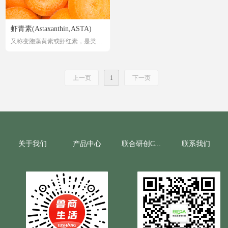
2百万道尔顿不等。
的应用。
虾青素(Astaxanthin,ASTA)
又称变胞藻黄素或虾红素，是类胡
萝卜素的一种，为一种较强的天然
抗氧化剂。与其他类胡萝卜素一
样，虾青素属于一种脂溶性及水溶
上一页
1
下一页
性的色素，在虾、蟹、鲑鱼、藻类
等海洋生物中均可找到。虾青素的
抗氧化能力强，为维他命E 的550
倍、β-胡萝卜素的 10倍。虾青素在
农业生产中起到增甜转色的作用。
关于我们
产品中心
联系我们
联合研创CRO