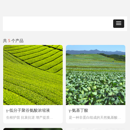
共
5
个产品
γ-低分子聚谷氨酸浓缩液
γ-氨基丁酸
生根护苗 抗衰抗逆 增产提质
是一种非蛋白组成的天然氨基酸，
专利证号: CN104805143A
简称GABA, 广泛存在于动、植物体
淳生源·低分子浓缩聚谷氨酸水溶肥
内。植物如豆属、参属、中草药等