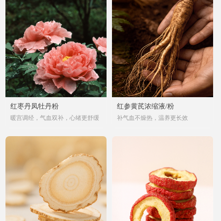
红枣丹凤牡丹粉
红参黄芪浓缩液/粉
暖宫调经，气血双补，心绪更舒缓
补气血不燥热，温养更长效