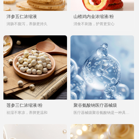
洋参五仁浓缩液
山楂鸡内金浓缩液/粉
润肠不腹泻，养肠更持久
消食不刺激，护胃更安心
莲参三仁浓缩液/粉
聚谷氨酸钠医疗器械级
祛湿不寒凉，养脾更温和
医疗器械级聚谷氨酸钠是一种具有
生物相容性和可降解性的高分子材
料，特别适合用于医疗器械领域。