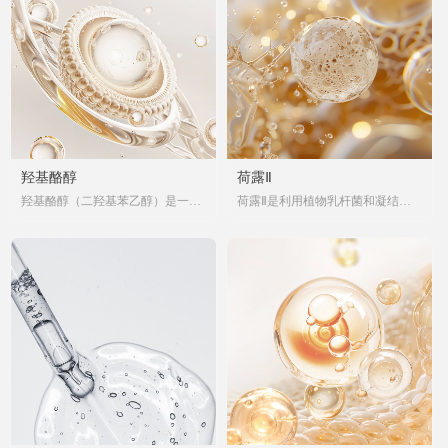
羟基酪醇
荷露Ⅱ
羟基酪醇（二羟基苯乙醇）是一种
荷露Ⅱ是利用植物乳杆菌和凝结芽
天然多酚，凭借其卓越的脂水双溶
孢杆菌对高山火绒草进行复合共生
性与强效抗氧化活性，成为化妆品
发酵后获取的活性滤液。富含多酚
领域的全能护肤成分。它能高效对
类、酚酸类及黄酮类等多种活性成
抗氧化、延缓衰老、提亮肤色，是
分，具有抗氧化、抵御紫外线损伤
配方中备受青睐的皮肤调理剂。
等功效，能有效提亮肤色、修护肌
底、延缓皮肤老化，并帮助改善皱
纹，是一种具有综合护肤功效的天
然活性复合物。