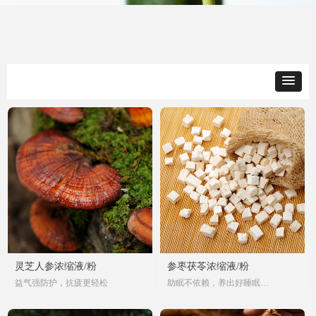
灵芝人参浓缩液/粉
参枣茯苓浓缩液/粉
益气强防护，抗疲更轻松
助眠不依赖，养出好睡眠