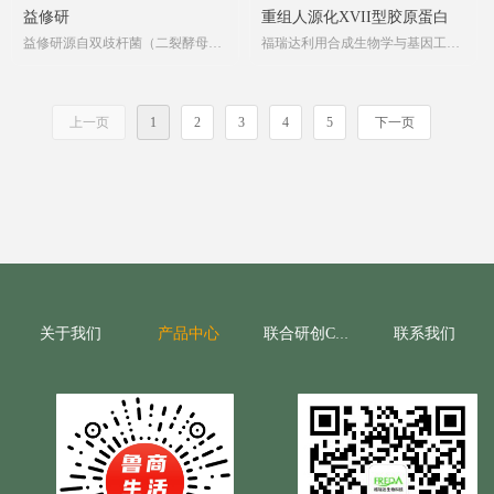
益修研
重组人源化XVII型胶原蛋白
益修研源自双歧杆菌（二裂酵母）
福瑞达利用合成生物学与基因工程
发酵滤液，富含多种活性成分，能
技术，精准选取人XVII型胶原蛋白
够深入肌底，实现修护、抗老、亮
核心功能片段，通过基因工程发酵
肤等多重护肤功效。
与精密纯化工艺，制得高活性、高
上一页
1
2
3
4
5
下一页
纯度的重组胶原蛋白。其结构与功
能高度仿生，能靶向作用于皮肤与
毛囊关键区域，提供系统性修护与
焕活解决方案。
关于我们
产品中心
联系我们
联合研创CRO