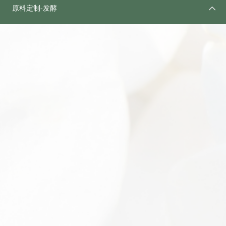
原料定制-发酵
ꁢ
ꁥ