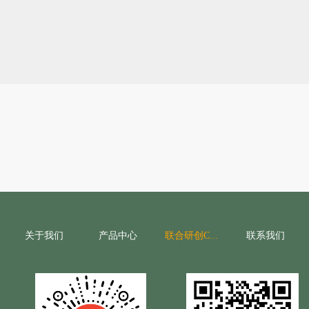
通过CRO联合研创平台，福瑞达将与合作伙伴分享数据、技
术、资源和智慧，依托共享共创模式，协力聚焦行业革命性
变化，解锁差异化产品，锁定差异化市场，探寻品牌发展新
机遇，用科技实力讲好中国品牌的新故事。
关于我们
产品中心
联系我们
联合研创CRO