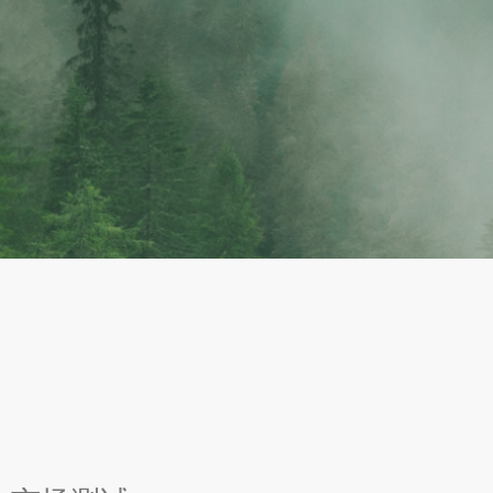
医学理论
专利配方
协同增效
医学专家坐阵，
兼具“肤
成分间协同经验
提供理论支持，
感”和“功效”的
丰富，拒绝盲目
共创轻医美
专利配
方
添加