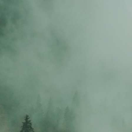
ꀡ
ꂂ
ꄃ
问题肌肤
源头搭建
配方库
提供精准的问题皮
从
基础原料开
积累了1000+化
肤配方
始，结合品牌方
妆品配方数据库
需求从0搭建
ꂕ
ꄙ
ꁙ