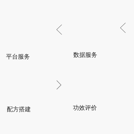
넖
ꁣ
낂
ꁣ
数据服务
平台服务
뀡
끤
ꁕ
功效评价
配方搭建