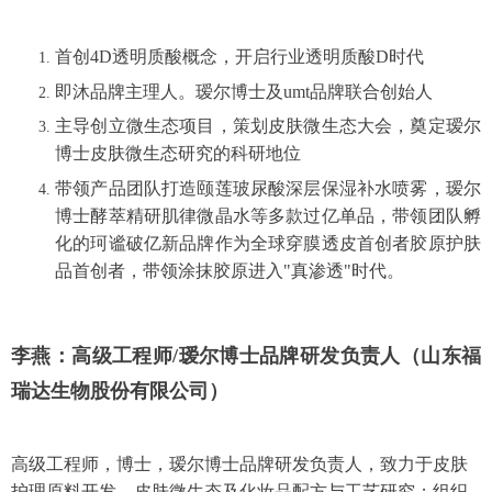
首创4D透明质酸概念，开启行业透明质酸D时代
即沐品牌主理人。瑷尔博士及umt品牌联合创始人
主导创立微生态项目，策划皮肤微生态大会，奠定瑷尔
博士皮肤微生态研究的科研地位
带领产品团队打造颐莲玻尿酸深层保湿补水喷雾，瑷尔
博士酵萃精研肌律微晶水等多款过亿单品，带领团队孵
化的珂谧破亿新品牌作为全球穿膜透皮首创者胶原护肤
品首创者，带领涂抹胶原进入"真渗透"时代。
李燕：高级工程师/
瑷尔博士品牌研发负责人（
山东福
瑞达生物股份有限公司）
高级工程师，博士，瑷尔博士品牌研发负责人，致力于皮肤
护理原料开发、皮肤微生态及化妆品配方与工艺研究；组织