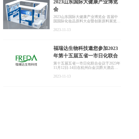
2023山东国际大健康产业博览
会
2023山东国际大健康产业博览会·首届中
国国际化妆品原料大会暨创新原料展览会
将于2023年在山东举办。本次论坛由山东
省日化行业协会、山东北方美谷化妆品研
2023-11-13
究院联合主办，此次论坛及展览以“科技
引领 融合发展”为主题，助力化妆品全产
业链、全行业高质量发展。
福瑞达生物科技邀您参加2023
年第十五届五省一市日化联合
会议
第十五届五省一市日化联合会议于2023年
11月12日-14日在杭州白金汉爵大酒店举
办，本次会议旨在促进日化行业发展，寻
求更多高质量创新发展机遇。
2023-11-13
福瑞达生物科技将从天然发酵、活性功
效、中药智造、CRO联合研创四大方向，
推出相应的产品以及解决方案，欢迎大家
莅临展位交流指导。