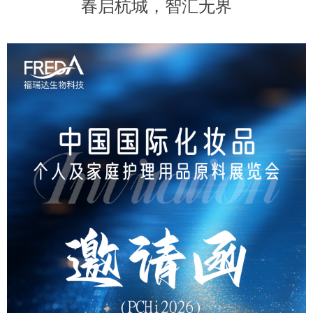
春启杭城，智汇无界