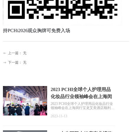
持PCHi202
6
观众胸牌可免费入场
上一篇：
无
ꂃ
下一篇：
无
ꁹ
2023 PCHI全球个人护理用品
化妆品行业领袖峰会在上海闵
行宝龙艾美酒店顺利举行！
2023 PCHI全球个人护理用品化妆品行业
领袖峰会在上海闵行宝龙艾美酒店顺利举
行！福瑞达在本次论坛峰会分享“科技美
肤”主题论坛。基于肌肤大数据，透过原
2023-11-13
料功效机理，发酵提取双向助力现代化妆
品成长。以“共创·芯生”开启福瑞达CRO
联合研创平台。