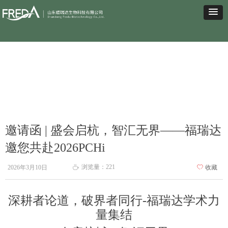
邀请函 | 盛会启杭，智汇无界——福瑞达
邀您共赴2026PCHi
浏览量：
221
2026年3月10日
ꄀ
收藏
ꄘ
深耕者论道，破界者同行-福瑞达学术力
量集结