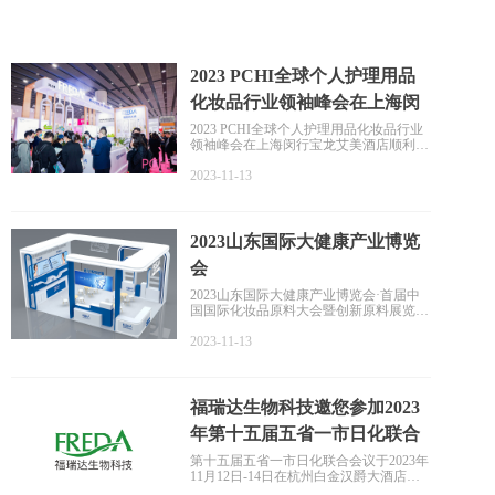
2023 PCHI全球个人护理用品
化妆品行业领袖峰会在上海闵
行宝龙艾美酒店顺利举行！
2023 PCHI全球个人护理用品化妆品行业
领袖峰会在上海闵行宝龙艾美酒店顺利举
行！福瑞达在本次论坛峰会分享“科技美
肤”主题论坛。基于肌肤大数据，透过原
2023-11-13
料功效机理，发酵提取双向助力现代化妆
品成长。以“共创·芯生”开启福瑞达CRO
联合研创平台。
2023山东国际大健康产业博览
会
2023山东国际大健康产业博览会·首届中
国国际化妆品原料大会暨创新原料展览会
将于2023年在山东举办。本次论坛由山东
省日化行业协会、山东北方美谷化妆品研
2023-11-13
究院联合主办，此次论坛及展览以“科技
引领 融合发展”为主题，助力化妆品全产
业链、全行业高质量发展。
福瑞达生物科技邀您参加2023
年第十五届五省一市日化联合
会议
第十五届五省一市日化联合会议于2023年
11月12日-14日在杭州白金汉爵大酒店举
办，本次会议旨在促进日化行业发展，寻