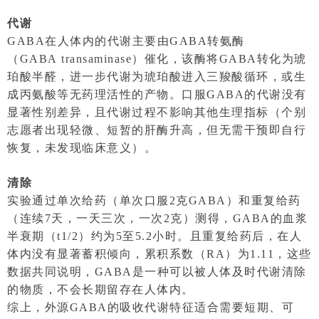
代谢
GABA在人体内的代谢主要由GABA转氨酶
（GABA transaminase）催化，该酶将GABA转化为琥
珀酸半醛，进一步代谢为琥珀酸进入三羧酸循环，或生
成丙氨酸等无药理活性的产物。口服GABA的代谢没有
显著性别差异，且代谢过程不影响其他生理指标（个别
志愿者出现轻微、短暂的肝酶升高，但无需干预即自行
恢复，未发现临床意义）。
清除
实验通过单次给药（单次口服2克GABA）和重复给药
（连续7天，一天三次，一次2克）测得，GABA的血浆
半衰期（t1/2）约为5至5.2小时。且重复给药后，在人
体内没有显著蓄积倾向，累积系数（RA）为1.11，这些
数据共同说明，GABA是一种可以被人体及时代谢清除
的物质，不会长期留存在人体内。
综上，外源GABA的吸收代谢特征适合需要短期、可