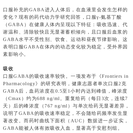
口服补充的GABA进入人体后，在血液里会发生怎样的
变化？现有的药代动力学研究回答，口服γ-氨基丁酸
（GABA）在健康人体内呈现以下特征：吸收迅速、代
谢温和、清除较快且无显著蓄积倾向，且口服后血浆的
GABA水平不受性别、饮食、运动和昼夜节律影响。这
表明口服GABA在体内的动态变化较为稳定，受外界因
素影响小。
吸收
口服GABA的吸收速率较快。一项发布于《Frontiers in
Pharmacology》的研究表明，健康志愿者单次口服2克
GABA后，血药浓度在0.5至1小时内达到峰值，峰浓度
（Cmax）约为688 ng/ml。重复给药（每日3次，连续7
天）后的峰浓度（767 ng/ml）与单次给药无显著差异，
说明了GABA的吸收速率稳定，不会随给药频率发生显
著改变。而药时曲线下面积（AUC）数据进一步证实，
GABA能被人体有效吸收入血，显著高于安慰剂组。