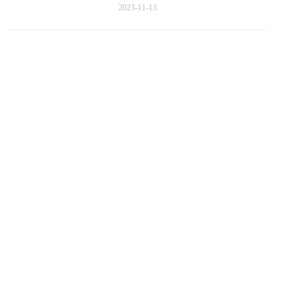
求更多高质量创新发展机遇。
2023-11-13
福瑞达生物科技将从天然发酵、活性功
效、中药智造、CRO联合研创四大方向，
推出相应的产品以及解决方案，欢迎大家
莅临展位交流指导。