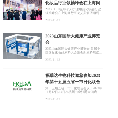
化妆品行业领袖峰会在上海闵
行宝龙艾美酒店顺利举行！
2023 PCHI全球个人护理用品化妆品行业
领袖峰会在上海闵行宝龙艾美酒店顺利举
行！福瑞达在本次论坛峰会分享“科技美
肤”主题论坛。基于肌肤大数据，透过原
2023-11-13
料功效机理，发酵提取双向助力现代化妆
品成长。以“共创·芯生”开启福瑞达CRO
联合研创平台。
2023山东国际大健康产业博览
会
2023山东国际大健康产业博览会·首届中
国国际化妆品原料大会暨创新原料展览会
将于2023年在山东举办。本次论坛由山东
省日化行业协会、山东北方美谷化妆品研
2023-11-13
究院联合主办，此次论坛及展览以“科技
引领 融合发展”为主题，助力化妆品全产
业链、全行业高质量发展。
福瑞达生物科技邀您参加2023
年第十五届五省一市日化联合
会议
第十五届五省一市日化联合会议于2023年
11月12日-14日在杭州白金汉爵大酒店举
办，本次会议旨在促进日化行业发展，寻
求更多高质量创新发展机遇。
2023-11-13
福瑞达生物科技将从天然发酵、活性功
效、中药智造、CRO联合研创四大方向，
推出相应的产品以及解决方案，欢迎大家
莅临展位交流指导。