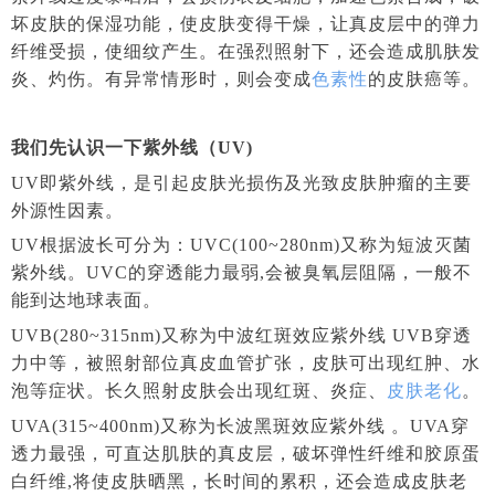
坏皮肤的保湿功能，使皮肤变得干燥，让真皮层中的弹力
纤维受损，使细纹产生。在强烈照射下，还会造成肌肤发
炎、灼伤。有异常情形时，则会变成
色素性
的皮肤癌等。
我们先认识一下紫外线（UV)
UV即紫外线，是引起皮肤光损伤及光致皮肤肿瘤的主要
外源性因素。
UV根据波长可分为：UVC(100~280nm)
又称为短波灭菌
紫外线。UVC的穿透能力最弱,会被臭氧层阻隔，一般不
能到达地球表面。
UVB(280~315nm)又称为中波红斑效应紫外线 UVB穿透
力中等，被照射部位真皮血管扩张，皮肤可出现红肿、水
泡等症状。长久照射皮肤会出现红斑、炎症、
皮肤老化
。
UVA(315~400nm)又称为长波黑斑效应紫外线 。UVA穿
透力最强，可直达肌肤的真皮层，破坏弹性纤维和胶原蛋
白纤维,将使皮肤晒黑，长时间的累积，还会造成皮肤老