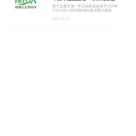
会议
第十五届五省一市日化联合会议于2023年
11月12日-14日在杭州白金汉爵大酒店举
办，本次会议旨在促进日化行业发展，寻
求更多高质量创新发展机遇。
2023-11-13
福瑞达生物科技将从天然发酵、活性功
效、中药智造、CRO联合研创四大方向，
推出相应的产品以及解决方案，欢迎大家
莅临展位交流指导。