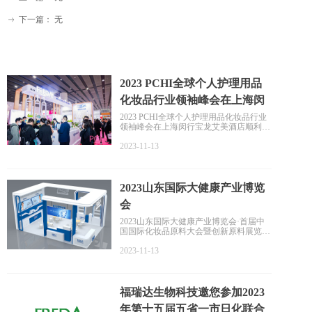
下一篇：
无
ꁹ
2023 PCHI全球个人护理用品
化妆品行业领袖峰会在上海闵
行宝龙艾美酒店顺利举行！
2023 PCHI全球个人护理用品化妆品行业
领袖峰会在上海闵行宝龙艾美酒店顺利举
行！福瑞达在本次论坛峰会分享“科技美
肤”主题论坛。基于肌肤大数据，透过原
2023-11-13
料功效机理，发酵提取双向助力现代化妆
品成长。以“共创·芯生”开启福瑞达CRO
联合研创平台。
2023山东国际大健康产业博览
会
2023山东国际大健康产业博览会·首届中
国国际化妆品原料大会暨创新原料展览会
将于2023年在山东举办。本次论坛由山东
省日化行业协会、山东北方美谷化妆品研
2023-11-13
究院联合主办，此次论坛及展览以“科技
引领 融合发展”为主题，助力化妆品全产
业链、全行业高质量发展。
福瑞达生物科技邀您参加2023
年第十五届五省一市日化联合