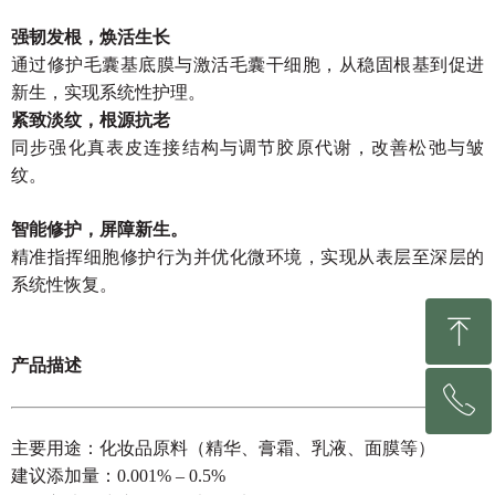
强韧发根，焕活生长
通过修护毛囊基底膜与激活毛囊干细胞，从稳固根基到促进
新生，实现系统性护理。
紧致淡纹，根源抗老
同步强化真表皮连接结构与调节胶原代谢，改善松弛与皱
纹。
智能修护，屏障新生。
精准指挥细胞修护行为并优化微环境，实现从表层至深层的
系统性恢复。
ꁸ
产品描述
ꂅ
回到顶部
主要用途：化妆品原料（精华、膏霜、乳液、面膜等）
0531-81213153
建议添加量：0.001% – 0.5%