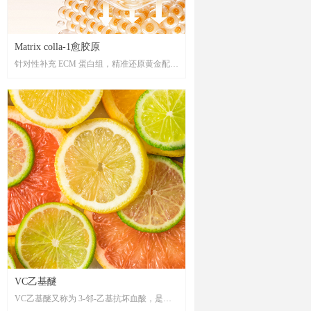
Matrix colla-1愈胶原
针对性补充 ECM 蛋白组，精准还原黄金配
比,“以形补形”修护和牢固 ECM 结构，重现
真皮饱满结构，重构健康肌肤，恢复肌肤的
饱满弹润，同时调节基质环境的稳态平衡，
由内而外构筑健康的皮肤环境。
VC乙基醚
VC乙基醚又称为 3-邻-乙基抗坏血酸，是一