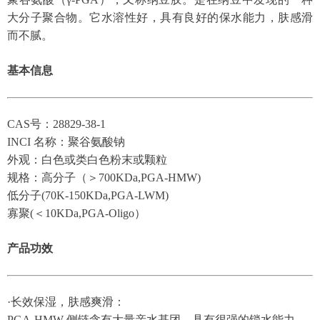
大分子聚合物。它水溶性好，具有良好的保水能力，肤感滑
而不腻。
基本信息
CAS号：28829-38-1
INCI 名称：聚谷氨酸钠
外观：白色或类白色粉末或颗粒
规格：高分子（＞700KDa,PGA-HMW)
低分子(70K-150KDa,PGA-LWM)
寡聚(＜10KDa,PGA-Oligo）
产品功效
·长效保湿，肤感爽滑：
PGA-HMW 侧链含有大量亲水基团，具有很强的锁水能力。