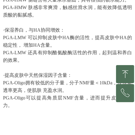
PGA-HMW 肤感非常爽滑，触感丝滑水润，能有效降低透明
质酸的黏腻感。
·保湿养白，与HA协同增效：
PGA-LMW 可以抑制皮肤中HA酶的活性，提高皮肤中HA的
稳定性， 增加HA含量。
PGA-LMW 还具有抑制酪氨酸酶活性的作用，起到温和养白
的效果。
ꁸ
·提高皮肤中天然保湿因子含量：
PGA-Oligo拥有较低的分子量，分子NMF量＜10kDa，皮肤渗
透率更高，使肌肤 充盈水润。
ꂅ
回到顶部
PGA-Oligo可以提高角质层NMF含量，进而提升皮肤水合
力。
0531-81213153