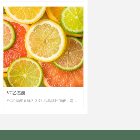
比,“以形补形”修护和牢固 ECM 结构，重现
真皮饱满结构，重构健康肌肤，恢复肌肤的
饱满弹润，同时调节基质环境的稳态平衡，
由内而外构筑健康的皮肤环境。
VC乙基醚
VC乙基醚又称为 3-邻-乙基抗坏血酸，是一
种维生素 C衍生物，具有美白，抗氧化，抗
皱等多种功效。VC乙基醚在保留了维生素 C
还原作用的同时，还具有非常强的稳定性，
且不易变色。其亲水亲油性两性特征不仅使
其在配方中方便的使用，更加使其容易穿透
角质层进入真皮层，进入皮肤后容易被生物