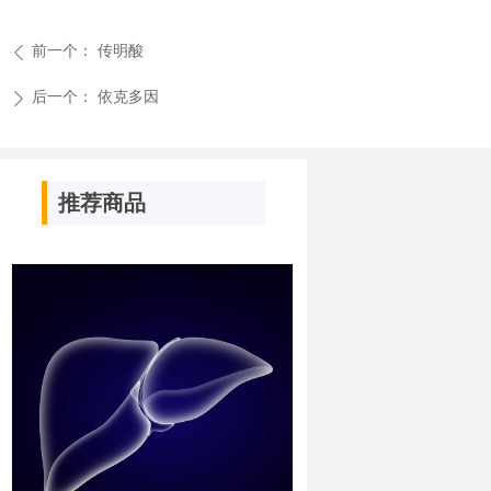
前一个：
传明酸
ꄴ
后一个：
依克多因
ꄲ
推荐商品