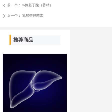
前一个：
γ-氨基丁酸（香精）
ꄴ
后一个：
乳酸链球菌素
ꄲ
推荐商品