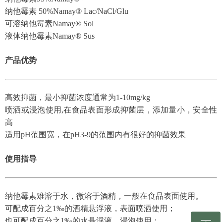
纳他霉素 50%Namay® Lac/
NaCl/
Glu
可溶纳他霉素Namay® Sol
液体纳他霉素Namay® Sus
产品优势
高效抑菌，最小抑菌浓度通常为1-10mg/kg
喷洒或浸泡使用,在食品表面形成抑菌层，添加量小，安全性
高
适用pH范围宽，在pH3-9的范围内有很好的抑菌效果
使用指导
纳他霉素难溶于水，微溶于酒精，一般在食品表面使用。
可配成百分之1‰的酒精悬浮液，表面喷洒使用；
也可配成百分之1‰的水悬浮液，浸泡使用；