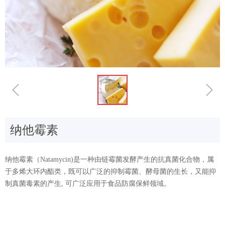
ꁆ
ꁇ
纳他霉素
纳他霉素（Natamycin)是一种由链霉菌发酵产生的抗真菌化合物，属
于多烯大环内酯类，既可以广泛的抑制霉菌、酵母菌的生长，又能抑
制真菌毒素的产生, 可广泛应用于食品防腐保鲜领域。