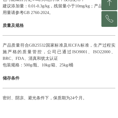
ꁸ
建议添加量：0.01-0.3g/kg，残留量小于10mg/kg；产品具体使
用量请参考GB 2760-2024。
ꂅ
回到顶部
质量及规格
0531-81213153
产品质量符合GB25532国家标准及JECFA标准，生产过程实
施严格的质量管控，公司已通过ISO9001、ISO22000、
BRC、FDA、清真和犹太认证
包装规格：500g/瓶、10kg/箱、25kg/桶
储存条件
密封、阴凉、避光条件下，保质期为24个月。