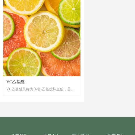
饱满弹润，同时调节基质环境的稳态平衡，
由内而外构筑健康的皮肤环境。
VC乙基醚
VC乙基醚又称为 3-邻-乙基抗坏血酸，是一
种维生素 C衍生物，具有美白，抗氧化，抗
皱等多种功效。VC乙基醚在保留了维生素 C
还原作用的同时，还具有非常强的稳定性，
且不易变色。其亲水亲油性两性特征不仅使
其在配方中方便的使用，更加使其容易穿透
角质层进入真皮层，进入皮肤后容易被生物
酶分解而发挥维C的作用，从而提高其生物利