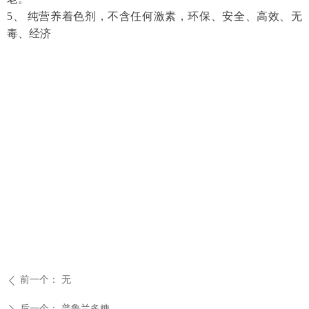
5、 纯营养着色剂，不含任何激素，环保、安全、高效、无
毒、经济
前一个：
无
ꄴ
后一个：
普鲁兰多糖