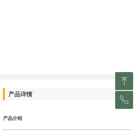
ꁸ
产品详情
ꂅ
回到顶部
0531-81213153
产品介绍