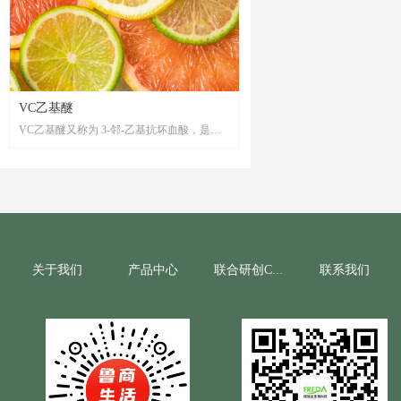
VC乙基醚
VC乙基醚又称为 3-邻-乙基抗坏血酸，是一
种维生素 C衍生物，具有美白，抗氧化，抗
皱等多种功效。VC乙基醚在保留了维生素 C
还原作用的同时，还具有非常强的稳定性，
且不易变色。其亲水亲油性两性特征不仅使
其在配方中方便的使用，更加使其容易穿透
角质层进入真皮层，进入皮肤后容易被生物
酶分解而发挥维C的作用，从而提高其生物利
关于我们
产品中心
联系我们
联合研创CRO
用度。