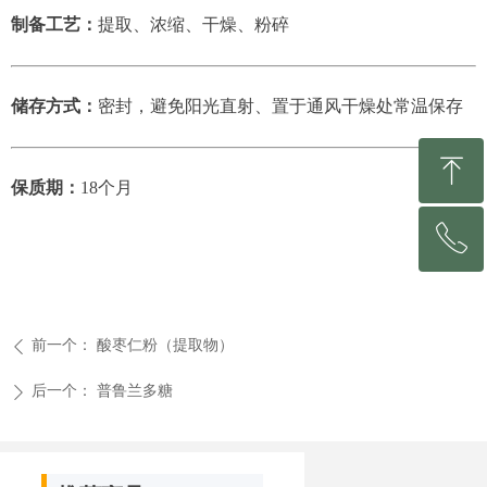
制备工艺：
提取、浓缩、干燥、粉碎
储存方式：
密封，避免阳光直射、置于通风干燥处常温保存
ꁸ
保质期：
18个月
ꂅ
回到顶部
0531-81213153
前一个：
酸枣仁粉（提取物）
ꄴ
后一个：
普鲁兰多糖
ꄲ