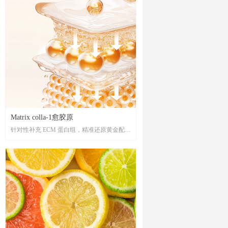
Matrix colla-1愈胶原
针对性补充 ECM 蛋白组，精准还原黄金配
比,“以形补形”修护和牢固 ECM 结构，重现
真皮饱满结构，重构健康肌肤，恢复肌肤的
饱满弹润，同时调节基质环境的稳态平衡，
由内而外构筑健康的皮肤环境。