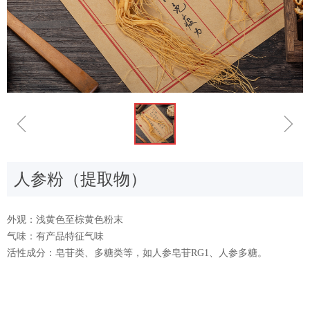
ꁆ
ꁇ
人参粉（提取物）
外观：浅黄色至棕黄色粉末
气味：有产品特征气味
活性成分：皂苷类、多糖类等，如人参皂苷RG1、人参多糖。