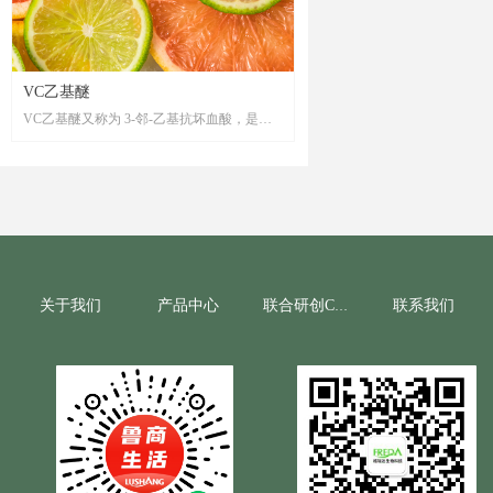
VC乙基醚
VC乙基醚又称为 3-邻-乙基抗坏血酸，是一
种维生素 C衍生物，具有美白，抗氧化，抗
皱等多种功效。VC乙基醚在保留了维生素 C
还原作用的同时，还具有非常强的稳定性，
且不易变色。其亲水亲油性两性特征不仅使
其在配方中方便的使用，更加使其容易穿透
角质层进入真皮层，进入皮肤后容易被生物
酶分解而发挥维C的作用，从而提高其生物利
用度。
关于我们
产品中心
联系我们
联合研创CRO