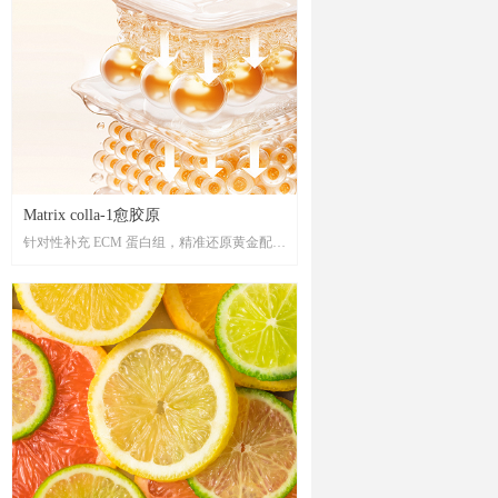
Matrix colla-1愈胶原
针对性补充 ECM 蛋白组，精准还原黄金配
比,“以形补形”修护和牢固 ECM 结构，重现
真皮饱满结构，重构健康肌肤，恢复肌肤的
饱满弹润，同时调节基质环境的稳态平衡，
由内而外构筑健康的皮肤环境。