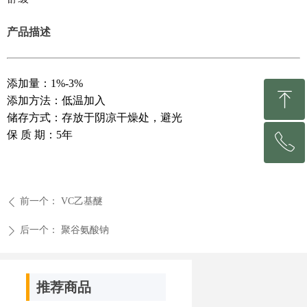
产品描述
添加量：1%-3%
ꁸ
添加方法：低温加入
储存方式：存放于阴凉干燥处，避光
保 质 期：5年
ꂅ
回到顶部
0531-81213153
前一个：
VC乙基醚
ꄴ
后一个：
聚谷氨酸钠
ꄲ
推荐商品