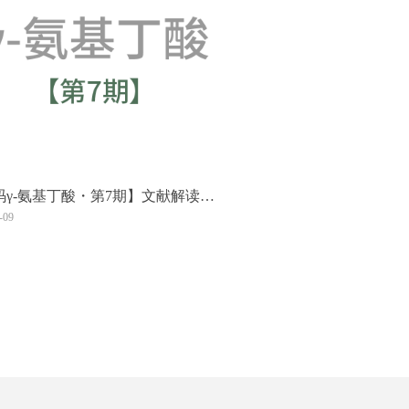
码γ-氨基丁酸・第7期】文献解读：
ABA通过激活PGC-1α增强耐力运
-09
力