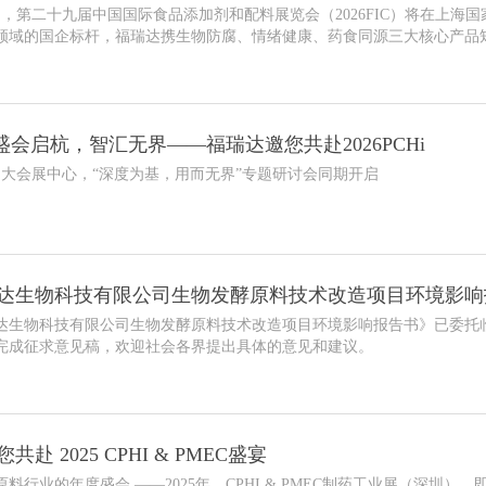
9日，第二十九届中国国际食品添加剂和配料展览会（2026FIC）将在上
领域的国企标杆，福瑞达携生物防腐、情绪健康、药食同源三大核心产品
共话产业升级，共筑食品健康新生态。
 盛会启杭，智汇无界——福瑞达邀您共赴2026PCHi
杭州大会展中心，“深度为基，用而无界”专题研讨会同期开启
达生物科技有限公司生物发酵原料技术改造项目环境影响
达生物科技有限公司生物发酵原料技术改造项目环境影响报告书》已委托
完成征求意见稿，欢迎社会各界提出具体的意见和建议。
赴 2025 CPHI & PMEC盛宴
料行业的年度盛会 ——2025年，CPHI & PMEC制药工业展（深圳），