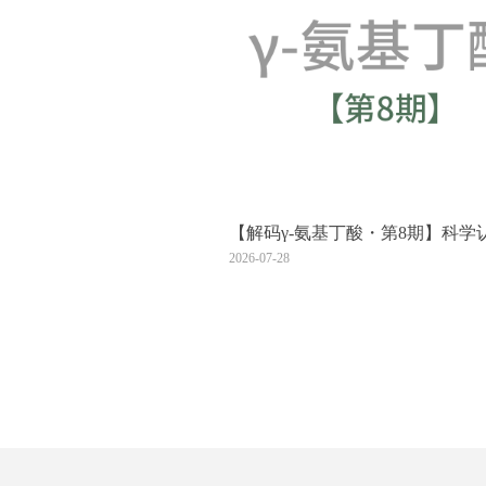
【解码γ-氨基丁酸・第8期】科学
GABA：三大常见认知误区的辨
2026-07-28
指引