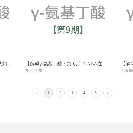
认知
【解码γ-氨基丁酸・第9期】GABA在淀
【解
析与合规
粉基食品中的调控潜力
膳食G
2026-07-28
2026-06
动能
<
1
2
3
4
5
>