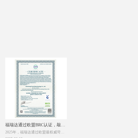
福瑞达通过欧盟BRC认证，敲开
2025年，福瑞达通过欧盟最权威苛刻
国际商品销售联合会大门
的BRC认证，标志着福瑞达拿到欧盟