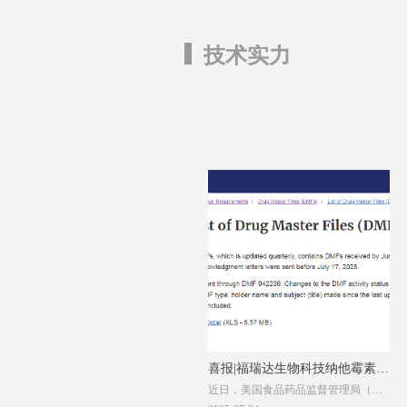
技术实力
喜报|福瑞达生物科技纳他霉素成
近日，美国食品药品监督管理局（简
功通过美国原料药DMF备案！
称FDA）官网公示，福瑞达生物科技