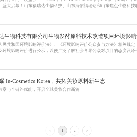
）盛大启幕！山东福瑞达生物科技、山东海佑福瑞达和山东焦点生物科技
，诚邀全球合作伙伴共赴这场行业盛宴，深度交流，携手共谋生物医药与
达生物科技有限公司生物发酵原料技术改造项目环境影响
人民共和国环境影响评价法》、《环境影响评价公众参与办法》相关规定
及环境影响评价进行公示，以便广泛了解社会各界公众对项目的态度及环
督。
In-Cosmetics Korea，共拓美妆原料新生态
方案与全链路赋能，开启全球美妆合作新篇
<
1
2
>